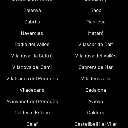
Balenyà
Bagà
Cabrils
Manresa
Navarcles
Mataró
Badia del Vallès
Vilassar de Dalt
Vilanova i la Geltrú
Vilanova del Vallès
Vilanova del Camí
Cabrera de Mar
Vilafranca del Penedès
Viladecavalls
Viladecans
Badalona
Avinyonet del Penedès
Avinyó
Caldes d´Estrac
Calders
Calaf
Castellbell i el Vilar