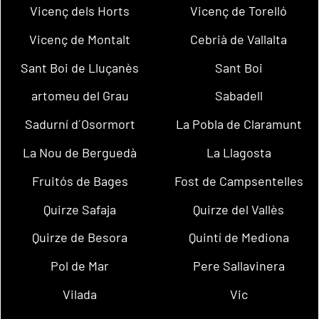
Vicenç dels Horts
Vicenç de Torelló
Vicenç de Montalt
Cebrià de Vallalta
Sant Boi de Lluçanès
Sant Boi
artomeu del Grau
Sabadell
Sadurní d´Osormort
La Pobla de Claramunt
La Nou de Berguedà
La Llagosta
Fruitós de Bages
Fost de Campsentelles
Quirze Safaja
Quirze del Vallès
Quirze de Besora
Quintí de Mediona
Pol de Mar
Pere Sallavinera
Vilada
Vic