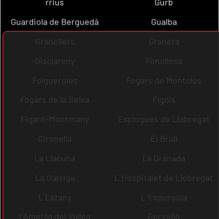
rrius
Gurb
Guardiola de Berguedà
Gualba
Granollers
Granera
Gisclareny
Fonollosa
Folgueroles
Fogars de Montclús
Fogars de la Selva
Fígols
Figaró-Montmany
Esplugues de Llobregat
Gironella
El Brull
La Llacuna
La Granada
La Garriga
L´Hospitalet de Llobregat
L´Estany
L´Espunyola
l´Ametlla del Vallès
Cervelló