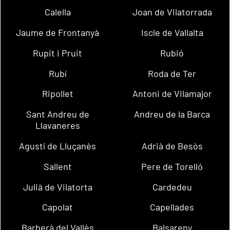
Calella
Joan de Vilatorrada
Jaume de Frontanyà
Iscle de Vallalta
Rupit i Pruit
Rubió
Rubí
Roda de Ter
Ripollet
Antoni de Vilamajor
Sant Andreu de
Andreu de la Barca
Llavaneres
Agustí de Lluçanès
Adrià de Besòs
Sallent
Pere de Torelló
Julià de Vilatorta
Cardedeu
Capolat
Capellades
Barberà del Vallès
Balsareny