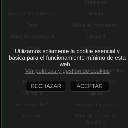
Gramenet
Cornellà de Llobregat
Gelida
Gavà
Olesa de Montserrat
Olesa de Bonesvalls
Olèrdola
dena
Castelldefels
Utilizamos solamente la cookie esencial y
básica para el funcionamiento mínimo de esta
Castellcir
Cardona
web.
Navas
Palau-solità i Plegamans
Ver políticas y gestión de cookies
Palafolls
Pacs del Penedès
RECHAZAR
ACEPTAR
Rellinars
Rajadell
Premià de Dalt
Prats de Lluçanès
Pontons
Pont de Vilomara i
Rocafort