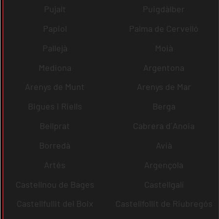
Pujalt
Puigdàlber
Papiol
Palma de Cervelló
Pallejà
Moià
Mediona
Argentona
Arenys de Munt
Arenys de Mar
Bigues i Riells
Berga
Bellprat
Cabrera d´Anoia
Borredà
Avià
Artés
Argençola
Castellnou de Bages
Castellgalí
Castellfullit del Boix
Castellfollit de Riubregós