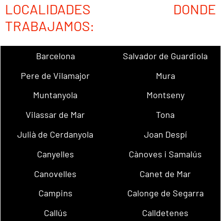
LOCALIDADES DONDE
TRABAJAMOS:
Barcelona
Salvador de Guardiola
Pere de Vilamajor
Mura
Muntanyola
Montseny
Vilassar de Mar
Tona
Julià de Cerdanyola
Joan Despí
Canyelles
Cànoves i Samalús
Canovelles
Canet de Mar
Campins
Calonge de Segarra
Callús
Calldetenes