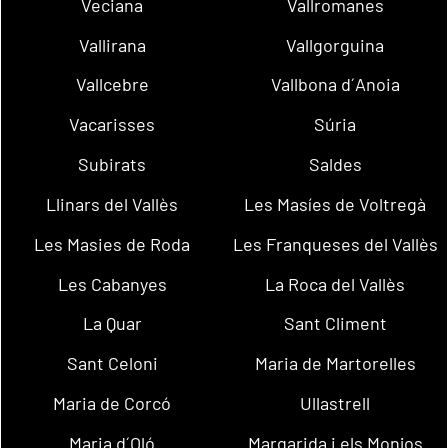
Veciana
Vallromanes
Vallirana
Vallgorguina
Vallcebre
Vallbona d´Anoia
Vacarisses
Súria
Subirats
Saldes
Llinars del Vallès
Les Masíes de Voltregà
Les Masies de Roda
Les Franqueses del Vallès
Les Cabanyes
La Roca del Vallès
La Quar
Sant Climent
Sant Celoni
Maria de Martorelles
Maria de Corcó
Ullastrell
Maria d´Oló
Margarida i els Monjos