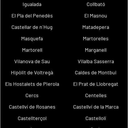
Igualada
Collbató
El Pla del Penedès
El Masnou
Castellar de n´Hug
Matadepera
Masquefa
Martorelles
Martorell
Marganell
Vilanova de Sau
Vilalba Sasserra
Hipòlit de Voltregà
Caldes de Montbui
Els Hostalets de Pierola
El Prat de Llobregat
Cercs
Centelles
Castellví de Rosanes
Castellví de la Marca
Castellterçol
Castellolí