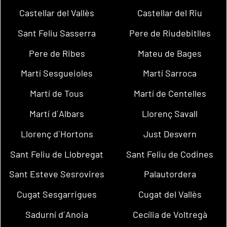
Castellar del Vallès
Castellar del Riu
Sant Feliu Sasserra
Pere de Riudebitlles
Pere de Ribes
Mateu de Bages
Martí Sesgueioles
Martí Sarroca
Martí de Tous
Martí de Centelles
Martí d´Albars
Llorenç Savall
Llorenç d´Hortons
Just Desvern
Sant Feliu de Llobregat
Sant Feliu de Codines
Sant Esteve Sesrovires
Palautordera
Cugat Sesgarrigues
Cugat del Vallès
Sadurní d´Anoia
Cecília de Voltregà