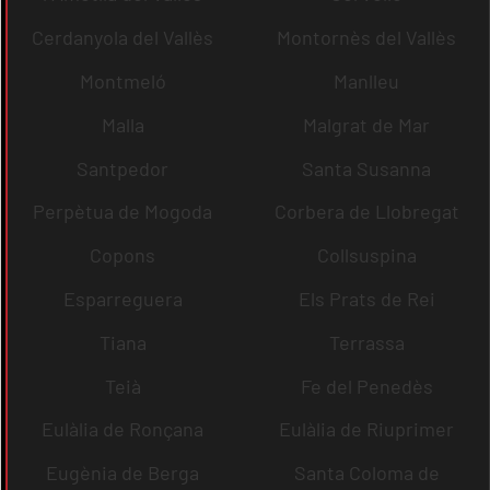
Cerdanyola del Vallès
Montornès del Vallès
Montmeló
Manlleu
Malla
Malgrat de Mar
Santpedor
Santa Susanna
Perpètua de Mogoda
Corbera de Llobregat
Copons
Collsuspina
Esparreguera
Els Prats de Rei
Tiana
Terrassa
Teià
Fe del Penedès
Eulàlia de Ronçana
Eulàlia de Riuprimer
Eugènia de Berga
Santa Coloma de