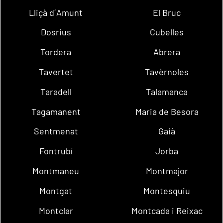
Lliçà d´Amunt
El Bruc
Dosrius
Cubelles
Tordera
Abrera
Tavertet
Tavèrnoles
Taradell
Talamanca
Tagamanent
Maria de Besora
Sentmenat
Gaià
Fontrubí
Jorba
Montmaneu
Montmajor
Montgat
Montesquiu
Montclar
Montcada i Reixac