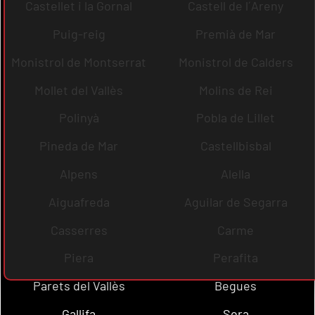
Castellet i la Gornal
Castell de l´Areny
Puig-reig
Premià de Mar
Monistrol de Montserrat
Monistrol de Calders
Mollet del Vallès
Molins de Rei
Polinyà
Pobla de Lillet
Pineda de Mar
Castellbisbal
Alpens
Alella
Aiguafreda
Aguilar de Segarra
Casserres
Carme
Piera
Perafita
Parets del Vallès
Begues
Gallifa
Sora