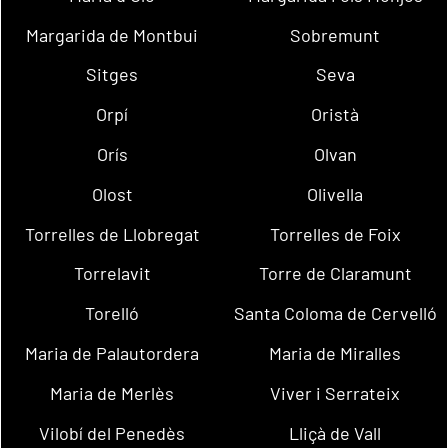
Margarida de Montbui
Sobremunt
Sitges
Seva
Orpí
Oristà
Orís
Olvan
Olost
Olivella
Torrelles de Llobregat
Torrelles de Foix
Torrelavit
Torre de Claramunt
Torelló
Santa Coloma de Cervelló
Maria de Palautordera
Maria de Miralles
Maria de Merlès
Viver i Serrateix
Vilobí del Penedès
Lliçà de Vall