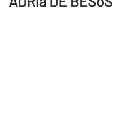
ADRIà DE BESòS