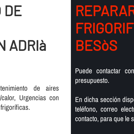
 DE
REPARAR
FRIGORIF
N ADRIà
BESòS
Puede contactar co
presupuesto.
tenimiento de aires
/calor, Urgencias con
En dicha sección disp
igorí­ficas.
teléfono, correo elec
contacto, para que le