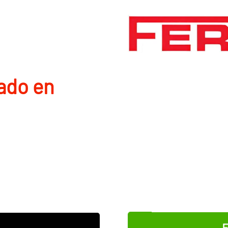
ado en
E