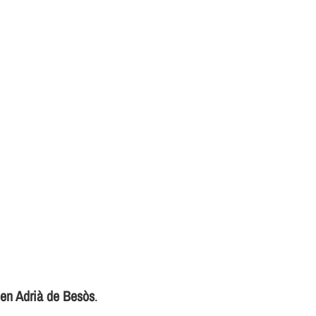
 en Adrià de Besòs
.