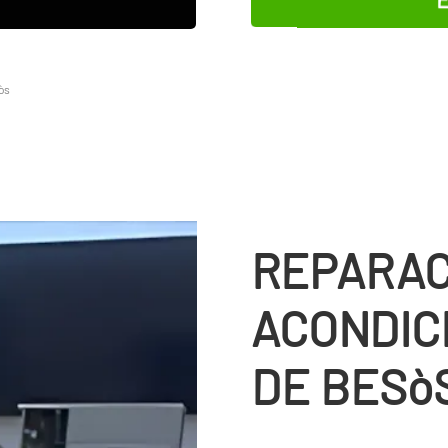
òs
REPARAC
ACONDIC
DE BESò