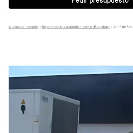
Aire acondicionado
Reparacion Aire Acondicionado en Barcelona
Adrià de Bes