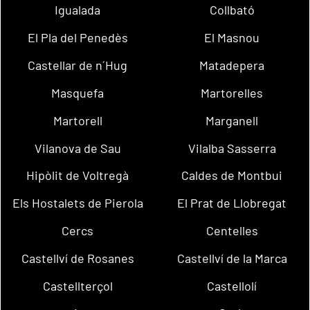
Igualada
Collbató
El Pla del Penedès
El Masnou
Castellar de n´Hug
Matadepera
Masquefa
Martorelles
Martorell
Marganell
Vilanova de Sau
Vilalba Sasserra
Hipòlit de Voltregà
Caldes de Montbui
Els Hostalets de Pierola
El Prat de Llobregat
Cercs
Centelles
Castellví de Rosanes
Castellví de la Marca
Castellterçol
Castellolí