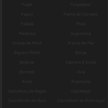
Pujalt
Puigdàlber
Papiol
Palma de Cervelló
Pallejà
Moià
Mediona
Argentona
Arenys de Munt
Arenys de Mar
Bigues i Riells
Berga
Bellprat
Cabrera d´Anoia
Borredà
Avià
Artés
Argençola
Castellnou de Bages
Castellgalí
Castellfullit del Boix
Castellfollit de Riubregós