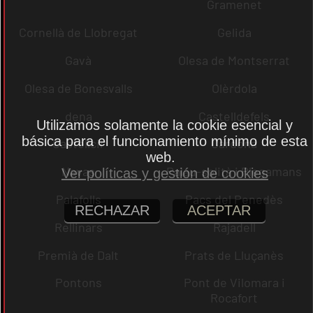
Gramenet
Cornellà de Llobregat
Gelida
Gavà
Olesa de Montserrat
Olesa de Bonesvalls
Olèrdola
dena
Castelldefels
Utilizamos solamente la cookie esencial y
básica para el funcionamiento mínimo de esta
Castellcir
Cardona
web.
Navas
Palau-solità i Plegamans
Ver políticas y gestión de cookies
Palafolls
Pacs del Penedès
RECHAZAR
ACEPTAR
Rellinars
Rajadell
Premià de Dalt
Prats de Lluçanès
Pontons
Pont de Vilomara i
Rocafort