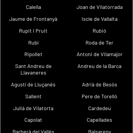
Calella
Joan de Vilatorrada
Jaume de Frontanyà
Iscle de Vallalta
Rupit i Pruit
Rubió
Rubí
Roda de Ter
Ripollet
Antoni de Vilamajor
Sant Andreu de
Andreu de la Barca
Llavaneres
Agustí de Lluçanès
Adrià de Besòs
Sallent
Pere de Torelló
Julià de Vilatorta
Cardedeu
Capolat
Capellades
Barberà del Vallès
Balsareny