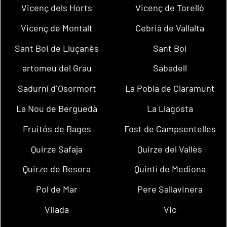
Vicenç dels Horts
Vicenç de Torelló
Vicenç de Montalt
Cebrià de Vallalta
Sant Boi de Lluçanès
Sant Boi
artomeu del Grau
Sabadell
Sadurní d´Osormort
La Pobla de Claramunt
La Nou de Berguedà
La Llagosta
Fruitós de Bages
Fost de Campsentelles
Quirze Safaja
Quirze del Vallès
Quirze de Besora
Quintí de Mediona
Pol de Mar
Pere Sallavinera
Vilada
Vic