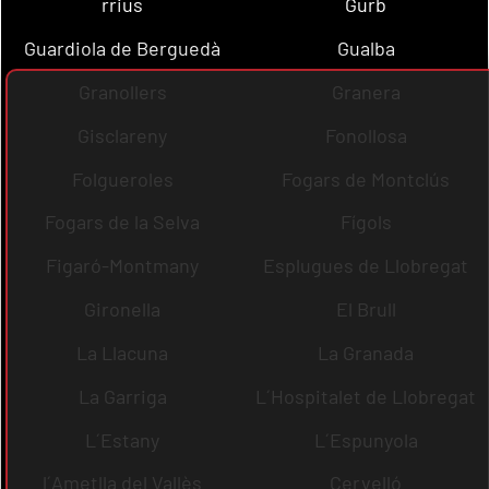
rrius
Gurb
Guardiola de Berguedà
Gualba
Granollers
Granera
Gisclareny
Fonollosa
Folgueroles
Fogars de Montclús
Fogars de la Selva
Fígols
Figaró-Montmany
Esplugues de Llobregat
Gironella
El Brull
La Llacuna
La Granada
La Garriga
L´Hospitalet de Llobregat
L´Estany
L´Espunyola
l´Ametlla del Vallès
Cervelló