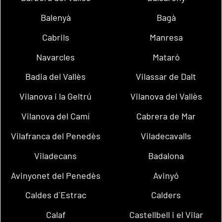
Balenyà
Bagà
Cabrils
Manresa
Navarcles
Mataró
Badia del Vallès
Vilassar de Dalt
Vilanova i la Geltrú
Vilanova del Vallès
Vilanova del Camí
Cabrera de Mar
Vilafranca del Penedès
Viladecavalls
Viladecans
Badalona
Avinyonet del Penedès
Avinyó
Caldes d´Estrac
Calders
Calaf
Castellbell i el Vilar