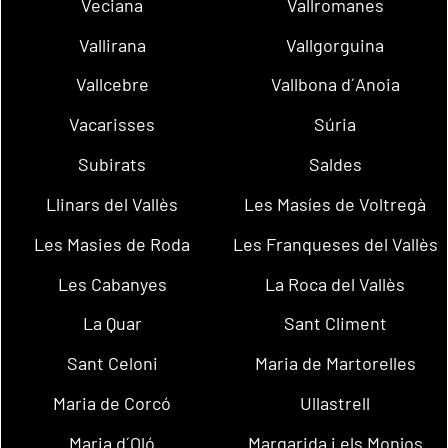
Veciana
Vallromanes
Vallirana
Vallgorguina
Vallcebre
Vallbona d´Anoia
Vacarisses
Súria
Subirats
Saldes
Llinars del Vallès
Les Masíes de Voltregà
Les Masies de Roda
Les Franqueses del Vallès
Les Cabanyes
La Roca del Vallès
La Quar
Sant Climent
Sant Celoni
Maria de Martorelles
Maria de Corcó
Ullastrell
Maria d´Oló
Margarida i els Monjos