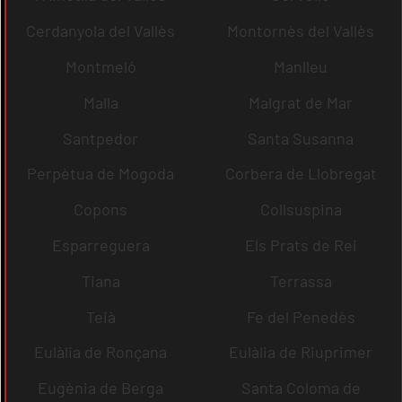
Cerdanyola del Vallès
Montornès del Vallès
Montmeló
Manlleu
Malla
Malgrat de Mar
Santpedor
Santa Susanna
Perpètua de Mogoda
Corbera de Llobregat
Copons
Collsuspina
Esparreguera
Els Prats de Rei
Tiana
Terrassa
Teià
Fe del Penedès
Eulàlia de Ronçana
Eulàlia de Riuprimer
Eugènia de Berga
Santa Coloma de