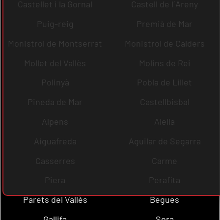
Castellet i la Gornal
Castell de l´Areny
Puig-reig
Premià de Mar
Monistrol de Montserrat
Monistrol de Calders
Mollet del Vallès
Molins de Rei
Polinyà
Pobla de Lillet
Pineda de Mar
Castellbisbal
Alpens
Alella
Aiguafreda
Aguilar de Segarra
Casserres
Carme
Piera
Perafita
Parets del Vallès
Begues
Gallifa
Sora