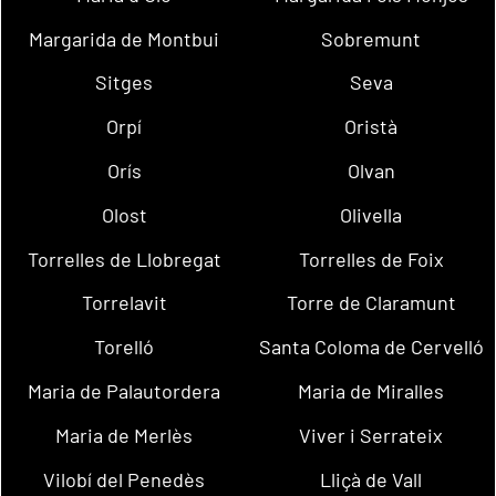
Margarida de Montbui
Sobremunt
Sitges
Seva
Orpí
Oristà
Orís
Olvan
Olost
Olivella
Torrelles de Llobregat
Torrelles de Foix
Torrelavit
Torre de Claramunt
Torelló
Santa Coloma de Cervelló
Maria de Palautordera
Maria de Miralles
Maria de Merlès
Viver i Serrateix
Vilobí del Penedès
Lliçà de Vall