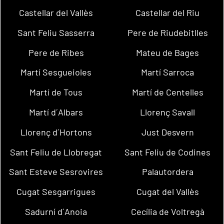
Castellar del Vallès
Castellar del Riu
Sant Feliu Sasserra
Pere de Riudebitlles
Pere de Ribes
Mateu de Bages
Martí Sesgueioles
Martí Sarroca
Martí de Tous
Martí de Centelles
Martí d´Albars
Llorenç Savall
Llorenç d´Hortons
Just Desvern
Sant Feliu de Llobregat
Sant Feliu de Codines
Sant Esteve Sesrovires
Palautordera
Cugat Sesgarrigues
Cugat del Vallès
Sadurní d´Anoia
Cecília de Voltregà