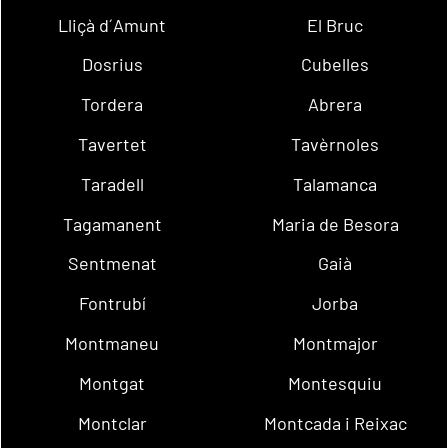
Lliçà d´Amunt
El Bruc
Dosrius
Cubelles
Tordera
Abrera
Tavertet
Tavèrnoles
Taradell
Talamanca
Tagamanent
Maria de Besora
Sentmenat
Gaià
Fontrubí
Jorba
Montmaneu
Montmajor
Montgat
Montesquiu
Montclar
Montcada i Reixac