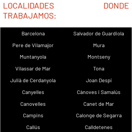
LOCALIDADES DONDE
TRABAJAMOS:
Barcelona
Salvador de Guardiola
Pere de Vilamajor
Mura
Muntanyola
Montseny
Vilassar de Mar
Tona
Julià de Cerdanyola
Joan Despí
Canyelles
Cànoves i Samalús
Canovelles
Canet de Mar
Campins
Calonge de Segarra
Callús
Calldetenes