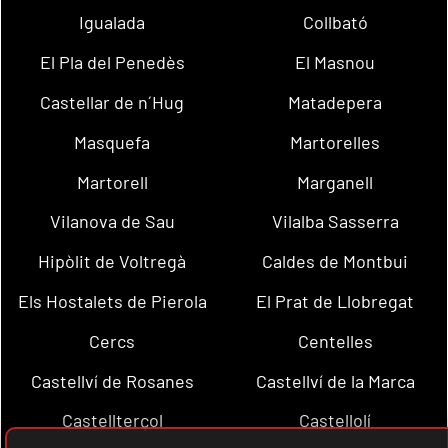
Igualada
Collbató
El Pla del Penedès
El Masnou
Castellar de n´Hug
Matadepera
Masquefa
Martorelles
Martorell
Marganell
Vilanova de Sau
Vilalba Sasserra
Hipòlit de Voltregà
Caldes de Montbui
Els Hostalets de Pierola
El Prat de Llobregat
Cercs
Centelles
Castellví de Rosanes
Castellví de la Marca
Castellterçol
Castellolí