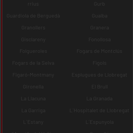
rrius
Gurb
Guardiola de Berguedà
Gualba
Granollers
Granera
Gisclareny
Fonollosa
Folgueroles
Fogars de Montclús
Fogars de la Selva
Fígols
Figaró-Montmany
Esplugues de Llobregat
Gironella
El Brull
La Llacuna
La Granada
La Garriga
L´Hospitalet de Llobregat
L´Estany
L´Espunyola