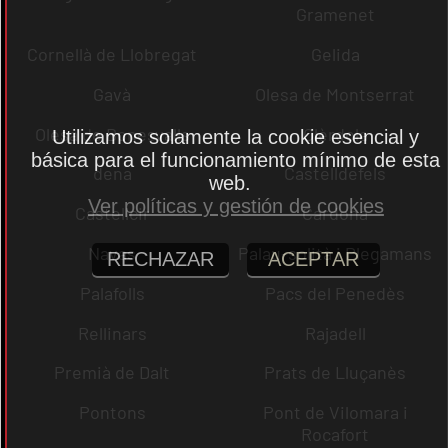
Gramenet
Cornellà de Llobregat
Gelida
Gavà
Olesa de Montserrat
Olesa de Bonesvalls
Olèrdola
Utilizamos solamente la cookie esencial y
básica para el funcionamiento mínimo de esta
dena
Castelldefels
web.
Ver políticas y gestión de cookies
Castellcir
Cardona
Navas
Palau-solità i Plegamans
RECHAZAR
ACEPTAR
Palafolls
Pacs del Penedès
Rellinars
Rajadell
Premià de Dalt
Prats de Lluçanès
Pontons
Pont de Vilomara i
Rocafort