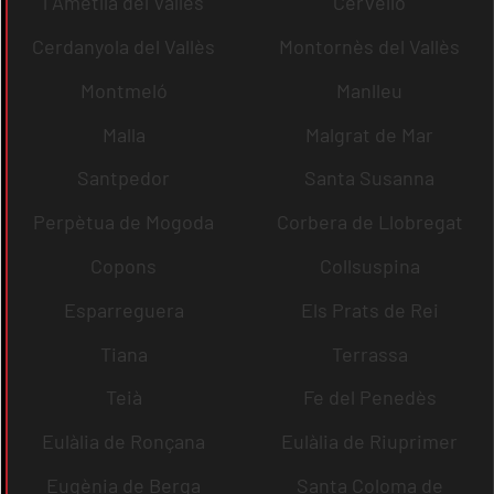
l´Ametlla del Vallès
Cervelló
Cerdanyola del Vallès
Montornès del Vallès
Montmeló
Manlleu
Malla
Malgrat de Mar
Santpedor
Santa Susanna
Perpètua de Mogoda
Corbera de Llobregat
Copons
Collsuspina
Esparreguera
Els Prats de Rei
Tiana
Terrassa
Teià
Fe del Penedès
Eulàlia de Ronçana
Eulàlia de Riuprimer
Eugènia de Berga
Santa Coloma de