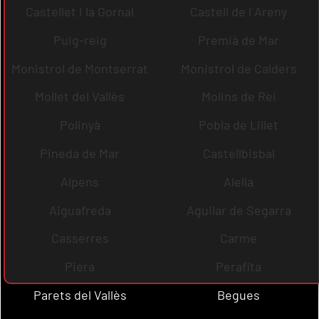
Castellet i la Gornal
Castell de l´Areny
Puig-reig
Premià de Mar
Monistrol de Montserrat
Monistrol de Calders
Mollet del Vallès
Molins de Rei
Polinyà
Pobla de Lillet
Pineda de Mar
Castellbisbal
Alpens
Alella
Aiguafreda
Aguilar de Segarra
Casserres
Carme
Piera
Perafita
Parets del Vallès
Begues