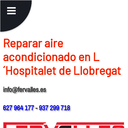
Reparar aire
acondicionado en L
´Hospitalet de Llobregat
info@fervalles.es
627 964 177
-
937 299 718