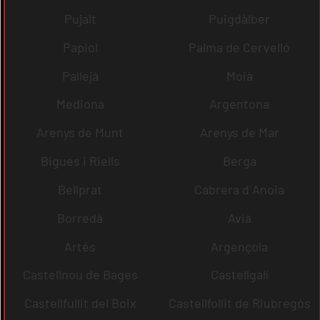
Pujalt
Puigdàlber
Papiol
Palma de Cervelló
Pallejà
Moià
Mediona
Argentona
Arenys de Munt
Arenys de Mar
Bigues i Riells
Berga
Bellprat
Cabrera d´Anoia
Borredà
Avià
Artés
Argençola
Castellnou de Bages
Castellgalí
Castellfullit del Boix
Castellfollit de Riubregós