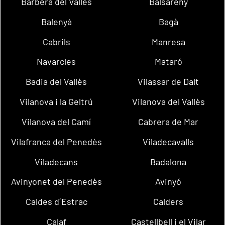
Barberà del Vallès
Balsareny
Balenyà
Bagà
Cabrils
Manresa
Navarcles
Mataró
Badia del Vallès
Vilassar de Dalt
Vilanova i la Geltrú
Vilanova del Vallès
Vilanova del Camí
Cabrera de Mar
Vilafranca del Penedès
Viladecavalls
Viladecans
Badalona
Avinyonet del Penedès
Avinyó
Caldes d´Estrac
Calders
Calaf
Castellbell i el Vilar