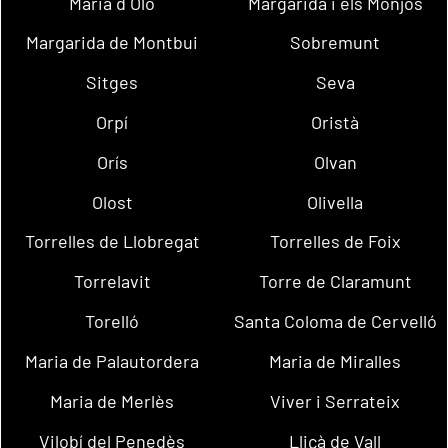
Maria d´Oló
Margarida i els Monjos
Margarida de Montbui
Sobremunt
Sitges
Seva
Orpí
Oristà
Orís
Olvan
Olost
Olivella
Torrelles de Llobregat
Torrelles de Foix
Torrelavit
Torre de Claramunt
Torelló
Santa Coloma de Cervelló
Maria de Palautordera
Maria de Miralles
Maria de Merlès
Viver i Serrateix
Vilobí del Penedès
Lliçà de Vall