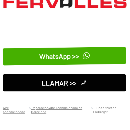
WhatsApp >>
LLAMAR >>
Aire
Reparacion Aire Acondicionado en
L´Hospitalet de
acondicionado
Barcelona
Llobregat