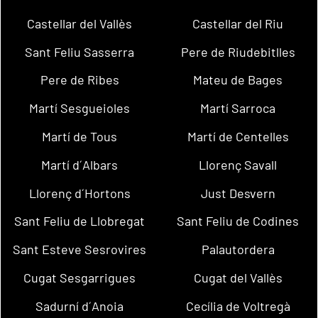
Castellar del Vallès
Castellar del Riu
Sant Feliu Sasserra
Pere de Riudebitlles
Pere de Ribes
Mateu de Bages
Martí Sesgueioles
Martí Sarroca
Martí de Tous
Martí de Centelles
Martí d´Albars
Llorenç Savall
Llorenç d´Hortons
Just Desvern
Sant Feliu de Llobregat
Sant Feliu de Codines
Sant Esteve Sesrovires
Palautordera
Cugat Sesgarrigues
Cugat del Vallès
Sadurní d´Anoia
Cecília de Voltregà