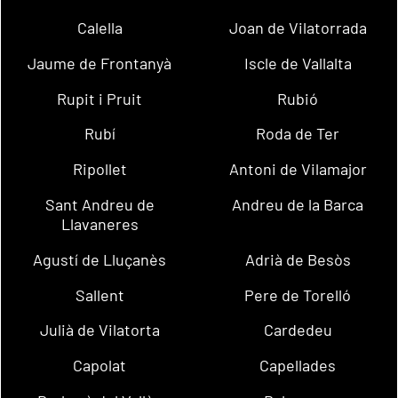
Calella
Joan de Vilatorrada
Jaume de Frontanyà
Iscle de Vallalta
Rupit i Pruit
Rubió
Rubí
Roda de Ter
Ripollet
Antoni de Vilamajor
Sant Andreu de
Andreu de la Barca
Llavaneres
Agustí de Lluçanès
Adrià de Besòs
Sallent
Pere de Torelló
Julià de Vilatorta
Cardedeu
Capolat
Capellades