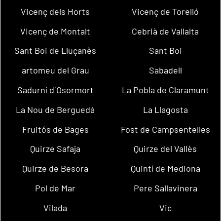
Vicenç dels Horts
Vicenç de Torelló
Vicenç de Montalt
Cebrià de Vallalta
Sant Boi de Lluçanès
Sant Boi
artomeu del Grau
Sabadell
Sadurní d´Osormort
La Pobla de Claramunt
La Nou de Berguedà
La Llagosta
Fruitós de Bages
Fost de Campsentelles
Quirze Safaja
Quirze del Vallès
Quirze de Besora
Quintí de Mediona
Pol de Mar
Pere Sallavinera
Vilada
Vic