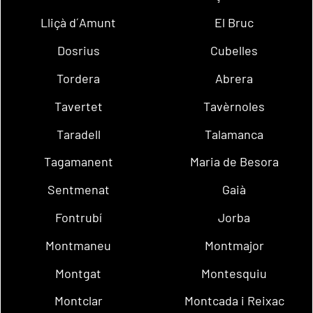
Lliçà d´Amunt
El Bruc
Dosrius
Cubelles
Tordera
Abrera
Tavertet
Tavèrnoles
Taradell
Talamanca
Tagamanent
Maria de Besora
Sentmenat
Gaià
Fontrubí
Jorba
Montmaneu
Montmajor
Montgat
Montesquiu
Montclar
Montcada i Reixac