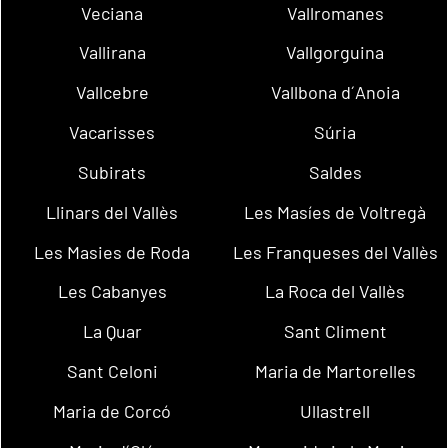
Veciana
Vallromanes
Vallirana
Vallgorguina
Vallcebre
Vallbona d´Anoia
Vacarisses
Súria
Subirats
Saldes
Llinars del Vallès
Les Masíes de Voltregà
Les Masies de Roda
Les Franqueses del Vallès
Les Cabanyes
La Roca del Vallès
La Quar
Sant Climent
Sant Celoni
Maria de Martorelles
Maria de Corcó
Ullastrell