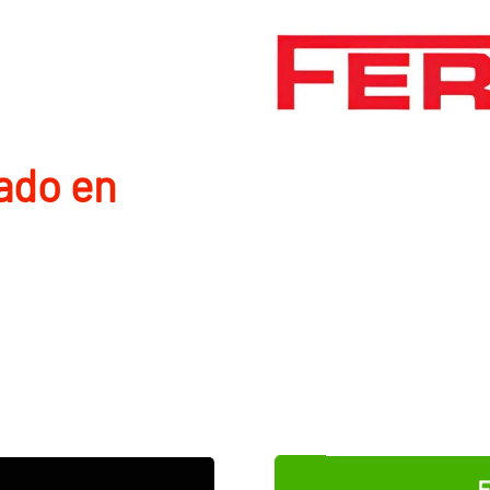
ado en
E