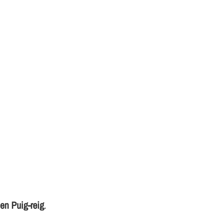
en Puig-reig
.