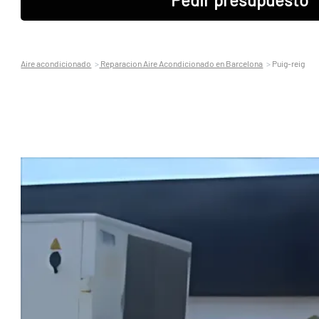
Aire acondicionado
Reparacion Aire Acondicionado en Barcelona
Puig-reig