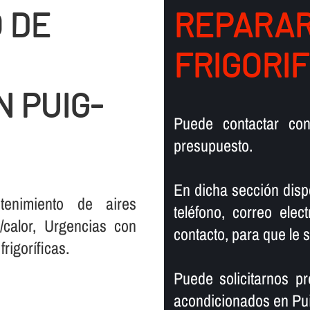
 DE
REPARAR
FRIGORIF
N PUIG-
Puede contactar co
presupuesto.
En dicha sección disp
tenimiento de aires
teléfono, correo elec
/calor, Urgencias con
contacto, para que le
igorí­ficas.
Puede solicitarnos p
acondicionados en Pui