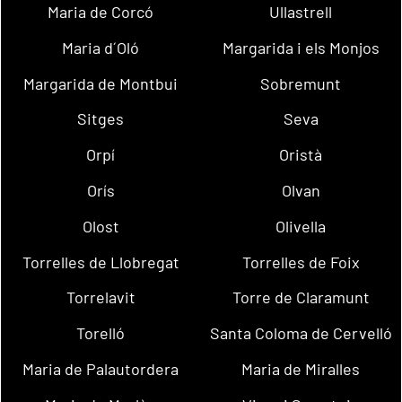
Maria de Corcó
Ullastrell
Maria d´Oló
Margarida i els Monjos
Margarida de Montbui
Sobremunt
Sitges
Seva
Orpí
Oristà
Orís
Olvan
Olost
Olivella
Torrelles de Llobregat
Torrelles de Foix
Torrelavit
Torre de Claramunt
Torelló
Santa Coloma de Cervelló
Maria de Palautordera
Maria de Miralles