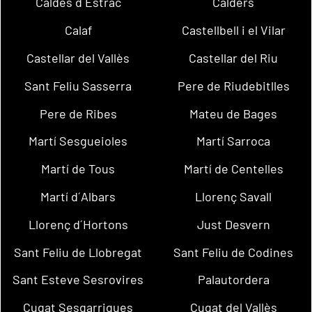
Caldes d´Estrac
Calders
Calaf
Castellbell i el Vilar
Castellar del Vallès
Castellar del Riu
Sant Feliu Sasserra
Pere de Riudebitlles
Pere de Ribes
Mateu de Bages
Martí Sesgueioles
Martí Sarroca
Martí de Tous
Martí de Centelles
Martí d´Albars
Llorenç Savall
Llorenç d´Hortons
Just Desvern
Sant Feliu de Llobregat
Sant Feliu de Codines
Sant Esteve Sesrovires
Palautordera
Cugat Sesgarrigues
Cugat del Vallès