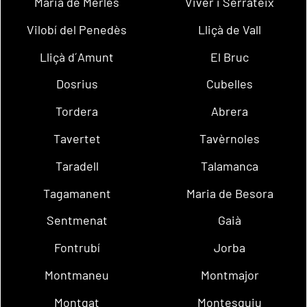
Maria de Merlès
Viver i Serrateix
Vilobí del Penedès
Lliçà de Vall
Lliçà d´Amunt
El Bruc
Dosrius
Cubelles
Tordera
Abrera
Tavertet
Tavèrnoles
Taradell
Talamanca
Tagamanent
Maria de Besora
Sentmenat
Gaià
Fontrubí
Jorba
Montmaneu
Montmajor
Montgat
Montesquiu