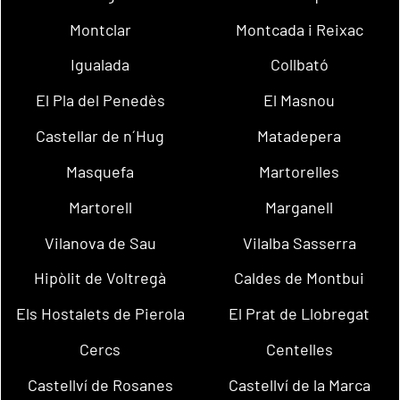
Montclar
Montcada i Reixac
Igualada
Collbató
El Pla del Penedès
El Masnou
Castellar de n´Hug
Matadepera
Masquefa
Martorelles
Martorell
Marganell
Vilanova de Sau
Vilalba Sasserra
Hipòlit de Voltregà
Caldes de Montbui
Els Hostalets de Pierola
El Prat de Llobregat
Cercs
Centelles
Castellví de Rosanes
Castellví de la Marca