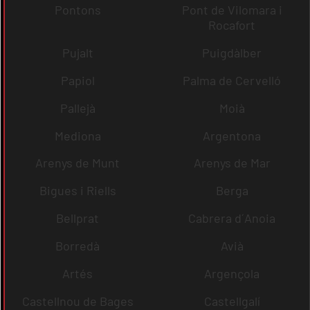
Pontons
Pont de Vilomara i
Rocafort
Pujalt
Puigdàlber
Papiol
Palma de Cervelló
Pallejà
Moià
Mediona
Argentona
Arenys de Munt
Arenys de Mar
Bigues i Riells
Berga
Bellprat
Cabrera d´Anoia
Borredà
Avià
Artés
Argençola
Castellnou de Bages
Castellgalí