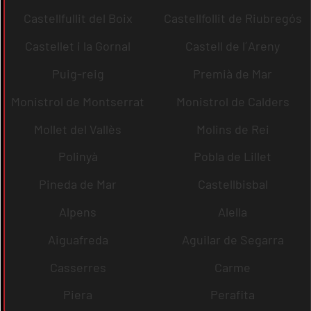
Castellfullit del Boix
Castellfollit de Riubregós
Castellet i la Gornal
Castell de l´Areny
Puig-reig
Premià de Mar
Monistrol de Montserrat
Monistrol de Calders
Mollet del Vallès
Molins de Rei
Polinyà
Pobla de Lillet
Pineda de Mar
Castellbisbal
Alpens
Alella
Aiguafreda
Aguilar de Segarra
Casserres
Carme
Piera
Perafita