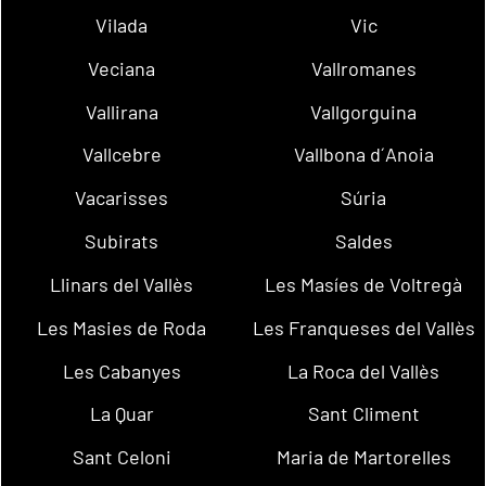
Vilada
Vic
Veciana
Vallromanes
Vallirana
Vallgorguina
Vallcebre
Vallbona d´Anoia
Vacarisses
Súria
Subirats
Saldes
Llinars del Vallès
Les Masíes de Voltregà
Les Masies de Roda
Les Franqueses del Vallès
Les Cabanyes
La Roca del Vallès
La Quar
Sant Climent
Sant Celoni
Maria de Martorelles