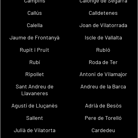
Campins
Calonge de Segarra
Callús
Calldetenes
Calella
Joan de Vilatorrada
Jaume de Frontanyà
Iscle de Vallalta
Rupit i Pruit
Rubió
Rubí
Roda de Ter
Ripollet
Antoni de Vilamajor
Sant Andreu de
Andreu de la Barca
Llavaneres
Agustí de Lluçanès
Adrià de Besòs
Sallent
Pere de Torelló
Julià de Vilatorta
Cardedeu