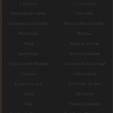
L´Estany
L´Espunyola
l´Ametlla del Vallès
Cervelló
Cerdanyola del Vallès
Montornès del Vallès
Montmeló
Manlleu
Malla
Malgrat de Mar
Santpedor
Santa Susanna
Perpètua de Mogoda
Corbera de Llobregat
Copons
Collsuspina
Esparreguera
Els Prats de Rei
Tiana
Terrassa
Teià
Fe del Penedès