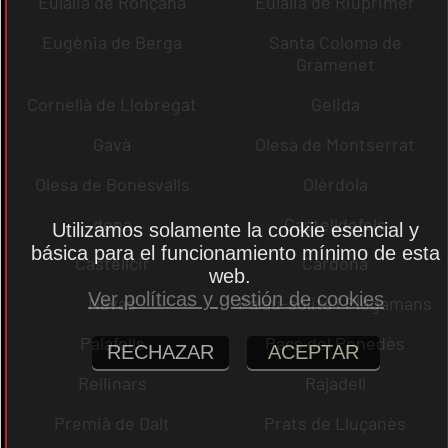
Eulàlia de Ronçana
Eulàlia de Riuprimer
Eugènia de Berga
Santa Coloma de
Gramenet
Cornellà de Llobregat
Gelida
Gavà
Olesa de Montserrat
Olesa de Bonesvalls
Olèrdola
dena
Castelldefels
Utilizamos solamente la cookie esencial y
básica para el funcionamiento mínimo de esta
Castellcir
Cardona
web.
Ver políticas y gestión de cookies
Navas
Palau-solità i Plegamans
Palafolls
Pacs del Penedès
RECHAZAR
ACEPTAR
Rellinars
Rajadell
Premià de Dalt
Prats de Lluçanès