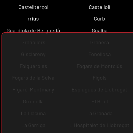
Castellterçol
Castellolí
rrius
Gurb
Guardiola de Berguedà
Gualba
Granollers
Granera
Gisclareny
Fonollosa
Folgueroles
Fogars de Montclús
Fogars de la Selva
Fígols
Figaró-Montmany
Esplugues de Llobregat
Gironella
El Brull
La Llacuna
La Granada
La Garriga
L´Hospitalet de Llobregat