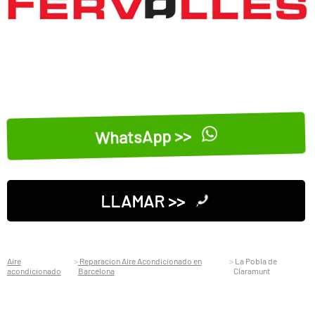
WhatsApp >>
LLAMAR >>
Aire
Reparacion Aire Acondicionado en
La Pobla de
acondicionado
Barcelona
Claramunt