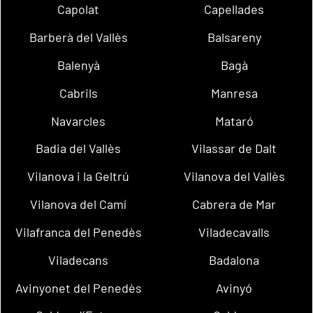
Capolat
Capellades
Barberà del Vallès
Balsareny
Balenyà
Bagà
Cabrils
Manresa
Navarcles
Mataró
Badia del Vallès
Vilassar de Dalt
Vilanova i la Geltrú
Vilanova del Vallès
Vilanova del Camí
Cabrera de Mar
Vilafranca del Penedès
Viladecavalls
Viladecans
Badalona
Avinyonet del Penedès
Avinyó