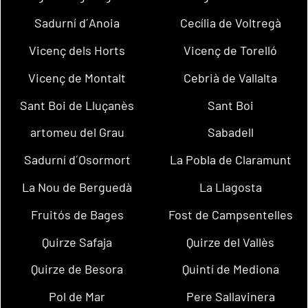
Sadurní d´Anoia
Cecília de Voltregà
Vicenç dels Horts
Vicenç de Torelló
Vicenç de Montalt
Cebrià de Vallalta
Sant Boi de Lluçanès
Sant Boi
artomeu del Grau
Sabadell
Sadurní d´Osormort
La Pobla de Claramunt
La Nou de Berguedà
La Llagosta
Fruitós de Bages
Fost de Campsentelles
Quirze Safaja
Quirze del Vallès
Quirze de Besora
Quintí de Mediona
Pol de Mar
Pere Sallavinera