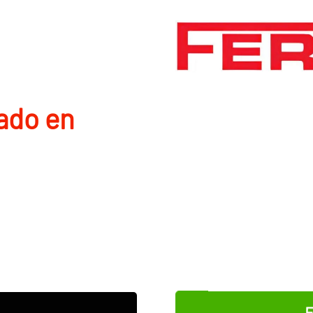
ado en
E