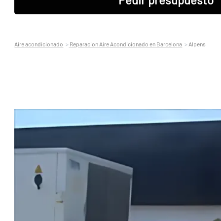
Aire acondicionado
Reparacion Aire Acondicionado en Barcelona
Alpens