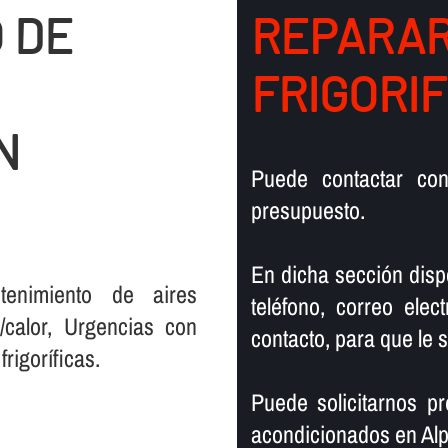
 DE
REPARAR
FRIGORI
N
Puede contactar co
presupuesto.
En dicha sección disp
tenimiento de aires
teléfono, correo elec
/calor, Urgencias con
contacto, para que le
igorí­ficas.
Puede solicitarnos p
acondicionados en Al