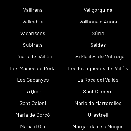
Vallirana
Vallgorguina
Vallcebre
Vallbona d´Anoia
Vacarisses
Súria
Subirats
Saldes
Llinars del Vallès
Les Masíes de Voltregà
Les Masies de Roda
Les Franqueses del Vallès
Les Cabanyes
La Roca del Vallès
La Quar
Sant Climent
Sant Celoni
Maria de Martorelles
Maria de Corcó
Ullastrell
Maria d´Oló
Margarida i els Monjos