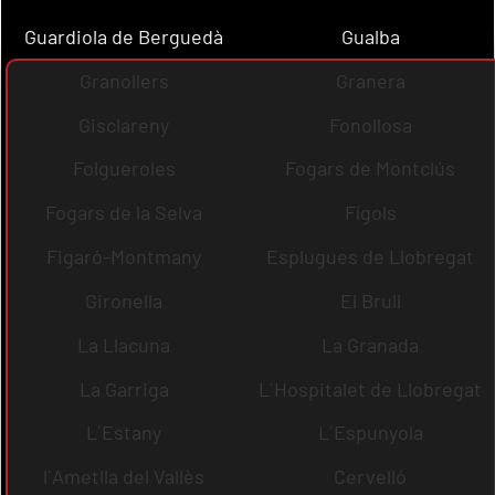
Guardiola de Berguedà
Gualba
Granollers
Granera
Gisclareny
Fonollosa
Folgueroles
Fogars de Montclús
Fogars de la Selva
Fígols
Figaró-Montmany
Esplugues de Llobregat
Gironella
El Brull
La Llacuna
La Granada
La Garriga
L´Hospitalet de Llobregat
L´Estany
L´Espunyola
l´Ametlla del Vallès
Cervelló