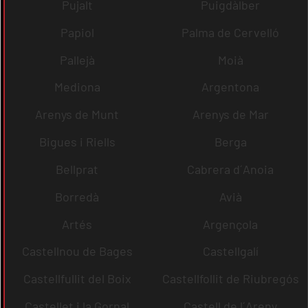
Pujalt
Puigdàlber
Papiol
Palma de Cervelló
Pallejà
Moià
Mediona
Argentona
Arenys de Munt
Arenys de Mar
Bigues i Riells
Berga
Bellprat
Cabrera d´Anoia
Borredà
Avià
Artés
Argençola
Castellnou de Bages
Castellgalí
Castellfullit del Boix
Castellfollit de Riubregós
Castellet i la Gornal
Castell de l´Areny