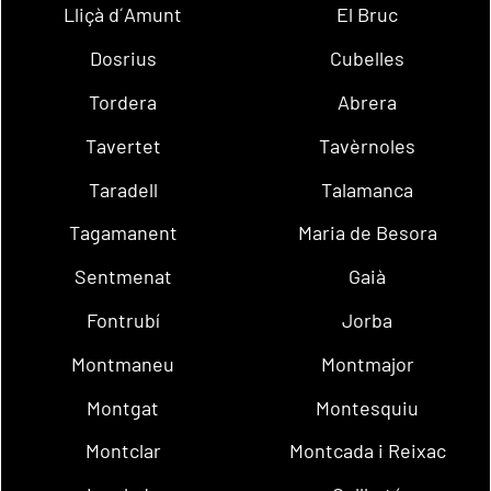
Lliçà d´Amunt
El Bruc
Dosrius
Cubelles
Tordera
Abrera
Tavertet
Tavèrnoles
Taradell
Talamanca
Tagamanent
Maria de Besora
Sentmenat
Gaià
Fontrubí
Jorba
Montmaneu
Montmajor
Montgat
Montesquiu
Montclar
Montcada i Reixac