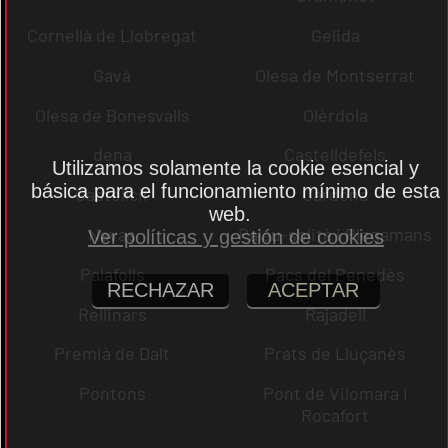
Cornellà de Llobregat
Gelida
Gavà
Olesa de Montserrat
Olesa de Bonesvalls
Olèrdola
dena
Castelldefels
Utilizamos solamente la cookie esencial y
básica para el funcionamiento mínimo de esta
Castellcir
Cardona
web.
Navas
Palau-solità i Plegamans
Ver políticas y gestión de cookies
Palafolls
Pacs del Penedès
RECHAZAR
ACEPTAR
Rellinars
Rajadell
Premià de Dalt
Prats de Lluçanès
Pontons
Pont de Vilomara i
Rocafort