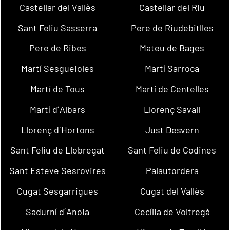
Castellar del Vallès
Castellar del Riu
Sant Feliu Sasserra
Pere de Riudebitlles
Pere de Ribes
Mateu de Bages
Martí Sesgueioles
Martí Sarroca
Martí de Tous
Martí de Centelles
Martí d´Albars
Llorenç Savall
Llorenç d´Hortons
Just Desvern
Sant Feliu de Llobregat
Sant Feliu de Codines
Sant Esteve Sesrovires
Palautordera
Cugat Sesgarrigues
Cugat del Vallès
Sadurní d´Anoia
Cecília de Voltregà