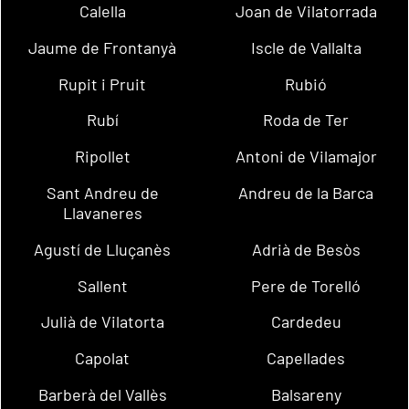
Calella
Joan de Vilatorrada
Jaume de Frontanyà
Iscle de Vallalta
Rupit i Pruit
Rubió
Rubí
Roda de Ter
Ripollet
Antoni de Vilamajor
Sant Andreu de
Andreu de la Barca
Llavaneres
Agustí de Lluçanès
Adrià de Besòs
Sallent
Pere de Torelló
Julià de Vilatorta
Cardedeu
Capolat
Capellades
Barberà del Vallès
Balsareny