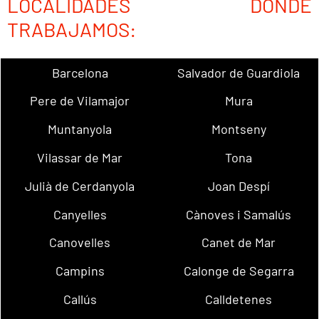
LOCALIDADES DONDE
TRABAJAMOS:
Barcelona
Salvador de Guardiola
Pere de Vilamajor
Mura
Muntanyola
Montseny
Vilassar de Mar
Tona
Julià de Cerdanyola
Joan Despí
Canyelles
Cànoves i Samalús
Canovelles
Canet de Mar
Campins
Calonge de Segarra
Callús
Calldetenes