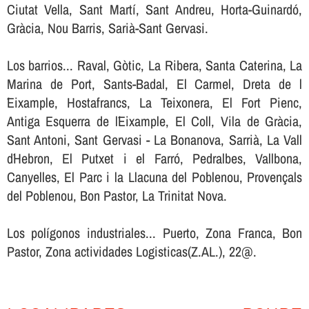
Ciutat Vella, Sant Martí, Sant Andreu, Horta-Guinardó,
Gràcia, Nou Barris, Sarià-Sant Gervasi.
Los barrios... Raval, Gòtic, La Ribera, Santa Caterina, La
Marina de Port, Sants-Badal, El Carmel, Dreta de l
´Eixample, Hostafrancs, La Teixonera, El Fort Pienc,
Antiga Esquerra de l´Eixample, El Coll, Vila de Gràcia,
Sant Antoni, Sant Gervasi - La Bonanova, Sarrià, La Vall
d´Hebron, El Putxet i el Farró, Pedralbes, Vallbona,
Canyelles, El Parc i la Llacuna del Poblenou, Provençals
del Poblenou, Bon Pastor, La Trinitat Nova.
Los polígonos industriales... Puerto, Zona Franca, Bon
Pastor, Zona actividades Logisticas(Z.AL.), 22@.