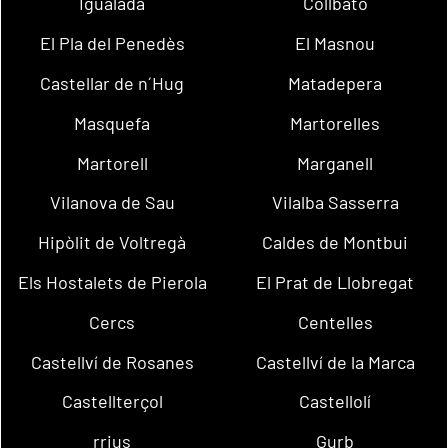
Igualada
Collbató
El Pla del Penedès
El Masnou
Castellar de n´Hug
Matadepera
Masquefa
Martorelles
Martorell
Marganell
Vilanova de Sau
Vilalba Sasserra
Hipòlit de Voltregà
Caldes de Montbui
Els Hostalets de Pierola
El Prat de Llobregat
Cercs
Centelles
Castellví de Rosanes
Castellví de la Marca
Castellterçol
Castellolí
rrius
Gurb