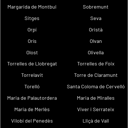
Margarida de Montbui
Sobremunt
Sitges
Seva
Orpí
Oristà
Orís
Olvan
Olost
Olivella
Torrelles de Llobregat
Torrelles de Foix
Torrelavit
Torre de Claramunt
Torelló
Santa Coloma de Cervelló
Maria de Palautordera
Maria de Miralles
Maria de Merlès
Viver i Serrateix
Vilobí del Penedès
Lliçà de Vall