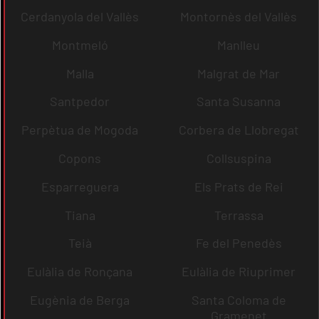
Cerdanyola del Vallès
Montornès del Vallès
Montmeló
Manlleu
Malla
Malgrat de Mar
Santpedor
Santa Susanna
Perpètua de Mogoda
Corbera de Llobregat
Copons
Collsuspina
Esparreguera
Els Prats de Rei
Tiana
Terrassa
Teià
Fe del Penedès
Eulàlia de Ronçana
Eulàlia de Riuprimer
Eugènia de Berga
Santa Coloma de
Gramenet