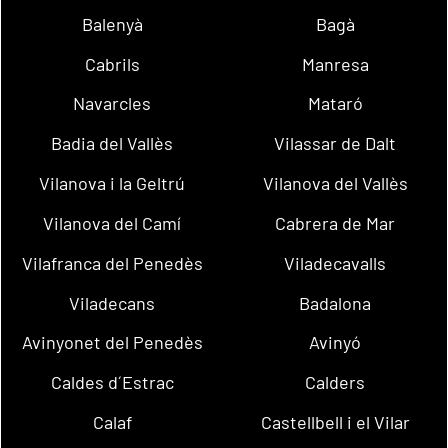
Balenyà
Bagà
Cabrils
Manresa
Navarcles
Mataró
Badia del Vallès
Vilassar de Dalt
Vilanova i la Geltrú
Vilanova del Vallès
Vilanova del Camí
Cabrera de Mar
Vilafranca del Penedès
Viladecavalls
Viladecans
Badalona
Avinyonet del Penedès
Avinyó
Caldes d´Estrac
Calders
Calaf
Castellbell i el Vilar