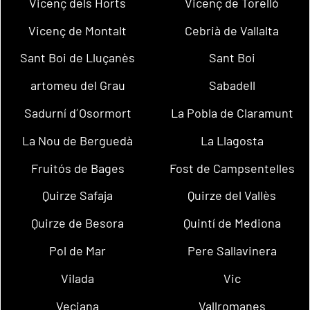
Vicenç dels Horts
Vicenç de Torelló
Vicenç de Montalt
Cebrià de Vallalta
Sant Boi de Lluçanès
Sant Boi
artomeu del Grau
Sabadell
Sadurní d´Osormort
La Pobla de Claramunt
La Nou de Berguedà
La Llagosta
Fruitós de Bages
Fost de Campsentelles
Quirze Safaja
Quirze del Vallès
Quirze de Besora
Quintí de Mediona
Pol de Mar
Pere Sallavinera
Vilada
Vic
Veciana
Vallromanes