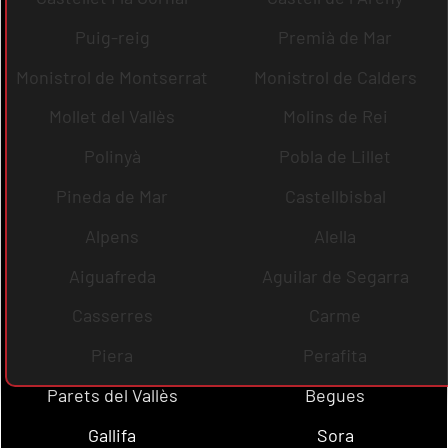
Puig-reig
Premià de Mar
Monistrol de Montserrat
Monistrol de Calders
Mollet del Vallès
Molins de Rei
Polinyà
Pobla de Lillet
Pineda de Mar
Castellbisbal
Alpens
Alella
Aiguafreda
Aguilar de Segarra
Casserres
Carme
Piera
Perafita
Parets del Vallès
Begues
Gallifa
Sora