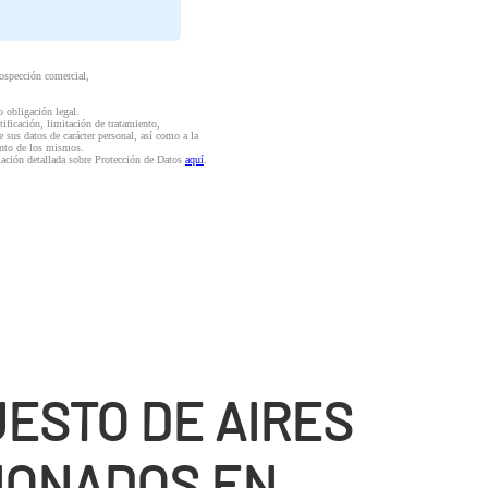
rospección comercial,
o obligación legal.
ctificación, limitación de tratamiento,
e sus datos de carácter personal, así como a la
iento de los mismos.
mación detallada sobre Protección de Datos
aquí
.
ESTO DE AIRES
IONADOS EN