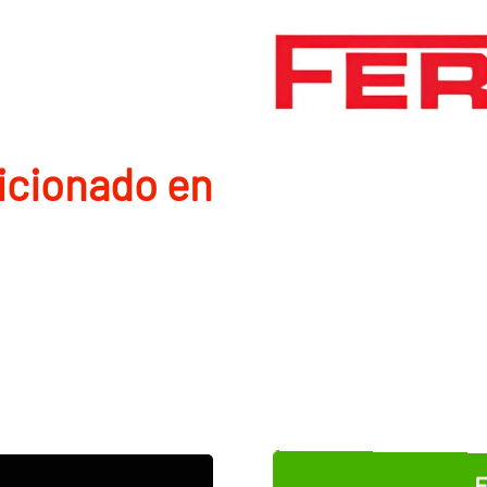
icionado en
E