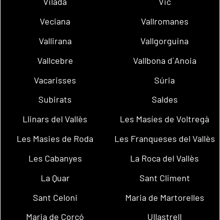
Vilada
Vic
Veciana
Vallromanes
Vallirana
Vallgorguina
Vallcebre
Vallbona d´Anoia
Vacarisses
Súria
Subirats
Saldes
Llinars del Vallès
Les Masíes de Voltregà
Les Masies de Roda
Les Franqueses del Vallès
Les Cabanyes
La Roca del Vallès
La Quar
Sant Climent
Sant Celoni
Maria de Martorelles
Maria de Corcó
Ullastrell