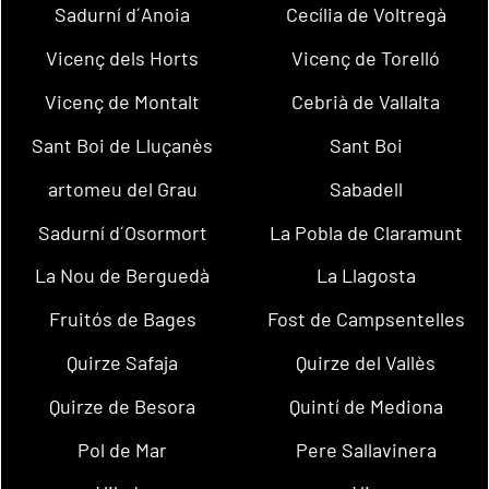
Sadurní d´Anoia
Cecília de Voltregà
Vicenç dels Horts
Vicenç de Torelló
Vicenç de Montalt
Cebrià de Vallalta
Sant Boi de Lluçanès
Sant Boi
artomeu del Grau
Sabadell
Sadurní d´Osormort
La Pobla de Claramunt
La Nou de Berguedà
La Llagosta
Fruitós de Bages
Fost de Campsentelles
Quirze Safaja
Quirze del Vallès
Quirze de Besora
Quintí de Mediona
Pol de Mar
Pere Sallavinera