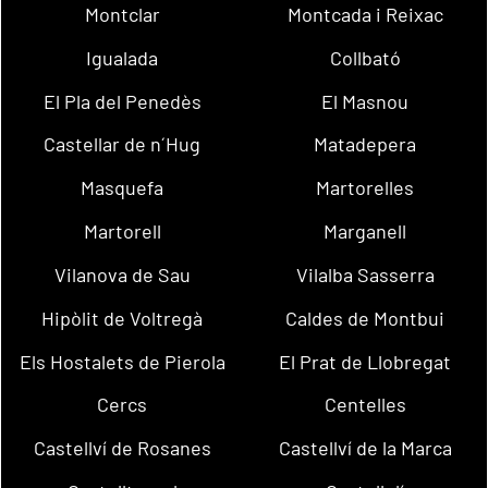
Montclar
Montcada i Reixac
Igualada
Collbató
El Pla del Penedès
El Masnou
Castellar de n´Hug
Matadepera
Masquefa
Martorelles
Martorell
Marganell
Vilanova de Sau
Vilalba Sasserra
Hipòlit de Voltregà
Caldes de Montbui
Els Hostalets de Pierola
El Prat de Llobregat
Cercs
Centelles
Castellví de Rosanes
Castellví de la Marca