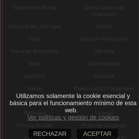
Eugènia de Berga
Santa Coloma de
Gramenet
Cornellà de Llobregat
Gelida
Gavà
Olesa de Montserrat
Olesa de Bonesvalls
Olèrdola
dena
Castelldefels
Castellcir
Cardona
Navas
Palau-solità i Plegamans
Utilizamos solamente la cookie esencial y
Palafolls
Pacs del Penedès
básica para el funcionamiento mínimo de esta
web.
Rellinars
Rajadell
Ver políticas y gestión de cookies
Premià de Dalt
Prats de Lluçanès
RECHAZAR
ACEPTAR
Pontons
Pont de Vilomara i