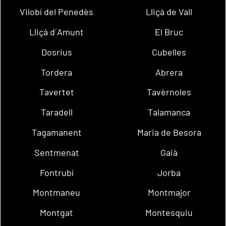
Vilobí del Penedès
Lliçà de Vall
Lliçà d´Amunt
El Bruc
Dosrius
Cubelles
Tordera
Abrera
Tavertet
Tavèrnoles
Taradell
Talamanca
Tagamanent
Maria de Besora
Sentmenat
Gaià
Fontrubí
Jorba
Montmaneu
Montmajor
Montgat
Montesquiu