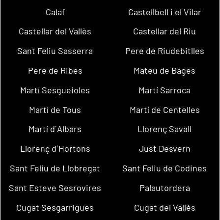
Calaf
Castellbell i el Vilar
Castellar del Vallès
Castellar del Riu
Sant Feliu Sasserra
Pere de Riudebitlles
Pere de Ribes
Mateu de Bages
Martí Sesgueioles
Martí Sarroca
Martí de Tous
Martí de Centelles
Martí d´Albars
Llorenç Savall
Llorenç d´Hortons
Just Desvern
Sant Feliu de Llobregat
Sant Feliu de Codines
Sant Esteve Sesrovires
Palautordera
Cugat Sesgarrigues
Cugat del Vallès