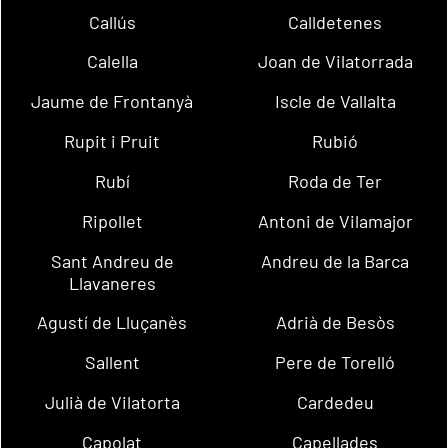
Callús
Calldetenes
Calella
Joan de Vilatorrada
Jaume de Frontanyà
Iscle de Vallalta
Rupit i Pruit
Rubió
Rubí
Roda de Ter
Ripollet
Antoni de Vilamajor
Sant Andreu de
Andreu de la Barca
Llavaneres
Agustí de Lluçanès
Adrià de Besòs
Sallent
Pere de Torelló
Julià de Vilatorta
Cardedeu
Capolat
Capellades