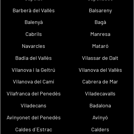
Barberà del Vallès
Balsareny
Balenyà
Bagà
Cabrils
Manresa
Navarcles
Mataró
Badia del Vallès
Vilassar de Dalt
Vilanova i la Geltrú
Vilanova del Vallès
Vilanova del Camí
Cabrera de Mar
Vilafranca del Penedès
Viladecavalls
Viladecans
Badalona
Avinyonet del Penedès
Avinyó
Caldes d´Estrac
Calders