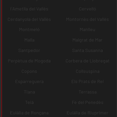
l´Ametlla del Vallès
Cervelló
Cerdanyola del Vallès
Montornès del Vallès
Montmeló
Manlleu
Malla
Malgrat de Mar
Santpedor
Santa Susanna
Perpètua de Mogoda
Corbera de Llobregat
Copons
Collsuspina
Esparreguera
Els Prats de Rei
Tiana
Terrassa
Teià
Fe del Penedès
Eulàlia de Ronçana
Eulàlia de Riuprimer