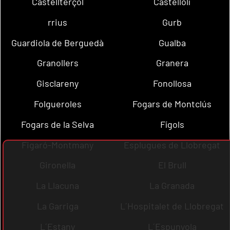
Castellterçol
Castellolí
rrius
Gurb
Guardiola de Berguedà
Gualba
Granollers
Granera
Gisclareny
Fonollosa
Folgueroles
Fogars de Montclús
Fogars de la Selva
Fígols
Figaró-Montmany
Esplugues de Llobregat
Gironella
El Brull
La Llacuna
La Granada
La Garriga
L´Hospitalet de Llobregat
L´Estany
L´Espunyola