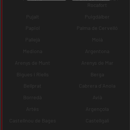
Rocafort
Pujalt
Puigdàlber
Papiol
Palma de Cervelló
Pallejà
Moià
Mediona
Argentona
Arenys de Munt
Arenys de Mar
Bigues i Riells
Berga
Bellprat
Cabrera d´Anoia
Borredà
Avià
Artés
Argençola
Castellnou de Bages
Castellgalí