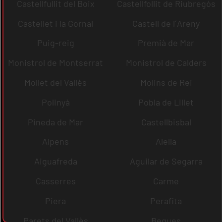
Castellfullit del Boix
Castellfollit de Riubregós
Castellet i la Gornal
Castell de l´Areny
Puig-reig
Premià de Mar
Monistrol de Montserrat
Monistrol de Calders
Mollet del Vallès
Molins de Rei
Polinyà
Pobla de Lillet
Pineda de Mar
Castellbisbal
Alpens
Alella
Aiguafreda
Aguilar de Segarra
Casserres
Carme
Piera
Perafita
Parets del Vallès
Begues